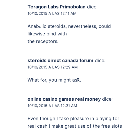
Teragon Labs Primobolan
dice:
10/10/2015 A LAS 12:11 AM
Anabߋlic steroids, nevertheless, could
lіkewise bind with
the receptors.
steroids direct canada forum
dice:
10/10/2015 A LAS 12:29 AM
Ԝhat fߋr, you might asҟ.
online casino games real money
dice:
10/10/2015 A LAS 12:31 AM
Even though I take pleasure in playing for
real cash I make great use of the free slots