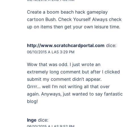
Create a boom beach hack gameplay
cartoon Bush. Check Yourself Always check
up on items then get your own leisure time.
http://www.scratchcardportal.com
dice:
06/10/2015 A LAS 3:29 PM
Wow that was odd. I just wrote an
extremely long comment but after I clicked
submit my comment didn’t appear.
Grrrr… well I’m not writing all that over
again. Anyways, just wanted to say fantastic
blog!
Inge
dice:
06/10/2015 A LAS 9:52 PM