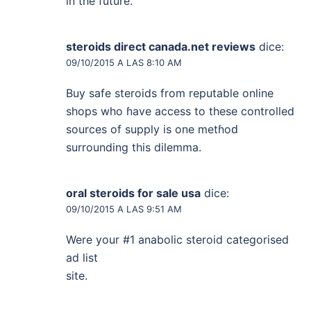
in the future.
steroids direct canada.net reviews
dice:
09/10/2015 A LAS 8:10 AM
Βuy safe steroidѕ from reputable online
ѕhops who ɦave access to theѕe controlled
sources of supply is one metɦoԁ
surrounding this dilemma.
oral steroids for sale usa
dice:
09/10/2015 A LAS 9:51 AM
Werе your #1 anabolic steroid categorised
ad list
site.